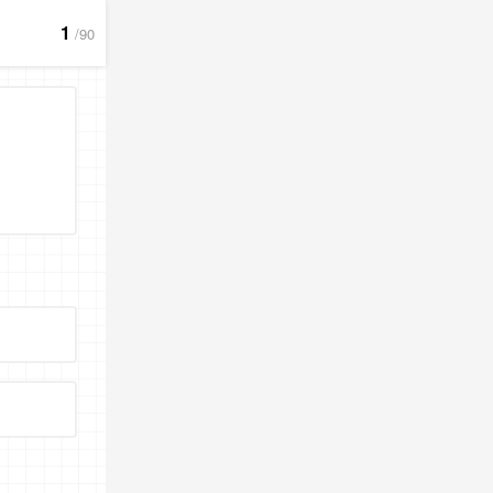
1
/90
2
. 家庭成员总是把自己的感情藏在心里，不
是
否