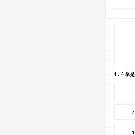
1
. 自杀
1
2
3