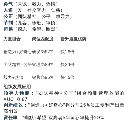
勇气
（真诚、毅力、热情）
人道
（爱、社交智力、仁慈）
公正
（团队精神、公平、领导力）
节制
（宽容、谦逊、审慎）
超越
（感恩、希望、幽默）
力量组合
岗位匹配度
晋升速度优势
创造力+好奇心
研发岗92%
快1.8倍
团队精神+公平
管理岗89%
快2.1倍
毅力+热情
销售岗95%
快1.5倍
组织发展应用
领导力预测
："团队精神+公平"组合预测管理效能的
AUC=0.87
创新绩效
："创造力+好奇心"得分前25%员工专利产出量
高41%
留任率
："幽默+希望"双高者5年留存率提升29%