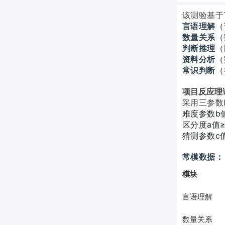
该测验基于
言语理解
（
数量关系
（
判断推理
（
资料分析
（
常识判断
（
项目反应理
采用三参数L
难度参数b值范围
区分度a值≥
猜测参数c值
常模数据：
模块
言语理解
数量关系