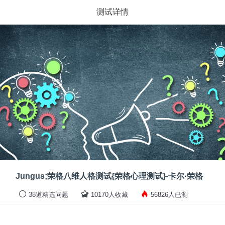
测试详情
Jungus;荣格八维人格测试{荣格心理测试}-卡尔·荣格
38道精选问题
10170人收藏
56826人已测