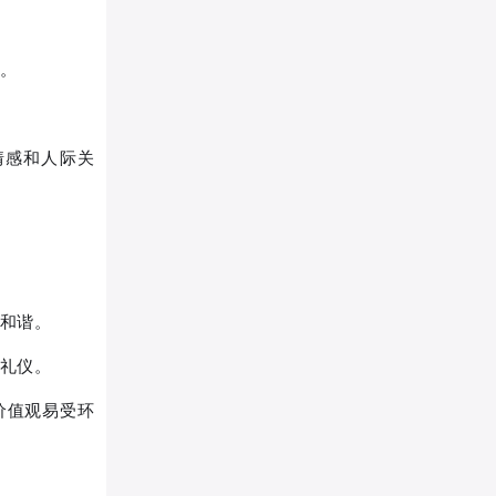
身。
情感和人际关
进和谐。
重礼仪。
价值观易受环