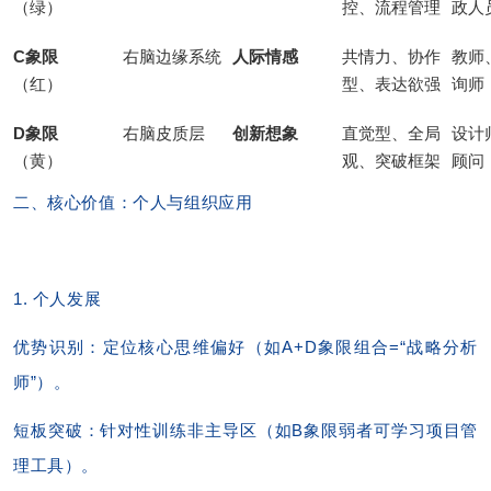
（绿）
控、流程管理
政人
C象限
右脑边缘系统
人际情感
共情力、协作
教师
（红）
型、表达欲强
询师
D象限
右脑皮质层
创新想象
直觉型、全局
设计
（黄）
观、突破框架
顾问
二、核心价值：个人与组织应用
1. 个人发展
优势识别：定位核心思维偏好（如A+D象限组合=“战略分析
师”）。
短板突破：针对性训练非主导区（如B象限弱者可学习项目管
理工具）。