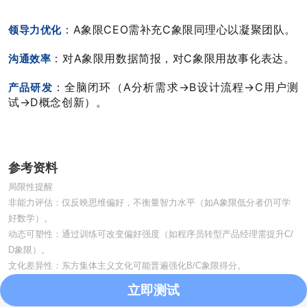
：A象限CEO需补充C象限同理心以凝聚团队。
领导力优化
：对A象限用数据简报，对C象限用故事化表达。
沟通效率
：全脑闭环（A分析需求→B设计流程→C用户测
产品研发
试→D概念创新）。
参考资料
局限性提醒
非能力评估：仅反映思维偏好，不衡量智力水平（如A象限低分者仍可学
好数学）。
动态可塑性：通过训练可改变偏好强度（如程序员转型产品经理需提升C/
D象限）。
文化差异性：东方集体主义文化可能普遍强化B/C象限得分。
立即测试