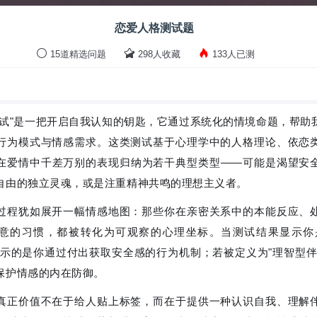
恋爱人格测试题
15道精选问题
298人收藏
133人已测
测试"是一把开启自我认知的钥匙，它通过系统化的情境命题，帮助
行为模式与情感需求。这类测试基于心理学中的人格理论、依恋
在爱情中千差万别的表现归纳为若干典型类型——可能是渴望安
自由的独立灵魂，或是注重精神共鸣的理想主义者。
过程犹如展开一幅情感地图：那些你在亲密关系中的本能反应、
意的习惯，都被转化为可观察的心理坐标。当测试结果显示你
揭示的是你通过付出获取安全感的行为机制；若被定义为"理智型伴
保护情感的内在防御。
真正价值不在于给人贴上标签，而在于提供一种认识自我、理解