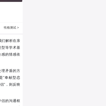
性格测试 >
我们解析在亲
类型等学术基
全感的情感依
处理矛盾的方
是"奉献型恋
侣"，则反映
伴侣的沟通框