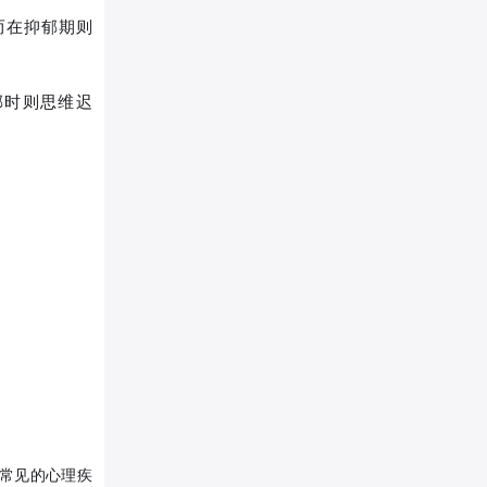
而在抑郁期则
郁时则思维迟
常见的心理疾