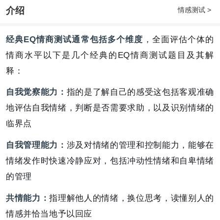
介绍
情感测试 >
经典EQ情商测试通常包括多个维度
，全面评估个体的
情商水平以下是几个经典的EQ情商测试题目及其解
释：
自我觉察能力：
指的是了解自己的感受这包括客观准确
地评估自我情绪，判断是否需要求助，以及识别情绪的
临界点
自我管理能力：
涉及对情绪的管理和控制能力，能够在
情绪发作时快速冷静应对，包括冲动性情绪和自卑情绪
的管理
共情能力：
指理解他人的情绪，换位思考，读懂别人的
情感并恰当地予以回应