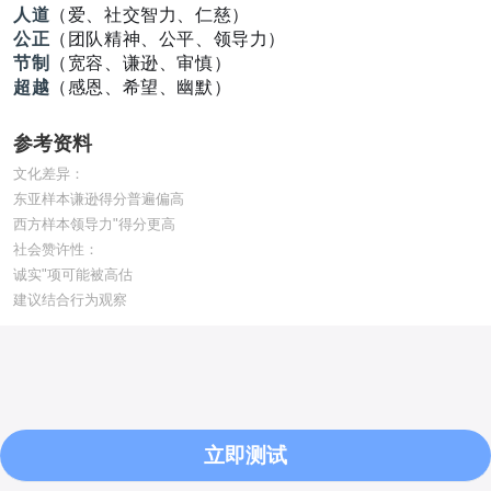
人道
（爱、社交智力、仁慈）
公正
（团队精神、公平、领导力）
节制
（宽容、谦逊、审慎）
超越
（感恩、希望、幽默）
参考资料
文化差异：
东亚样本谦逊得分普遍偏高
西方样本领导力"得分更高
社会赞许性：
诚实"项可能被高估
建议结合行为观察
立即测试