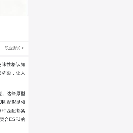
职业测试 >
趣味性格认知
读桥梁，让人
型。这些原型
J匹配彰显领
每种匹配都紧
合ESFJ的