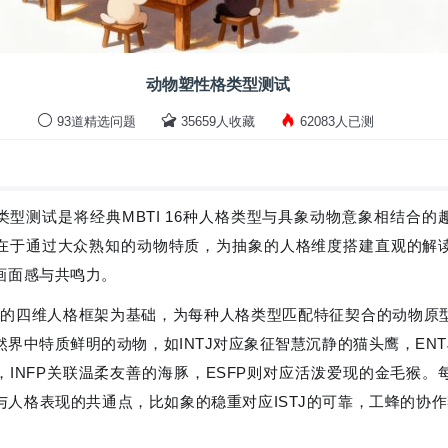
动物塑性格类型测试
93道精选问题
35659人收藏
62083人已测
类型测试是将经典MBTI 16种人格类型与具象动物意象相结合的
在于通过大众熟知的动物特质，为抽象的人格维度搭建直观的解
画面感与共鸣力。
TI的四维人格框架为基础，为每种人格类型匹配特征契合的动物原
然界中特质鲜明的动物，如INTJ对应象征智慧沉静的猫头鹰，ENT
，INFP关联温柔友善的海豚，ESFP则对应活泼爱现的金毛猴。
与人格表现的共通点，比如象的稳重对应ISTJ的可靠，工蜂的协作契